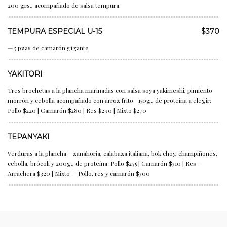
200 grs., acompañado de salsa tempura.
TEMPURA ESPECIAL U-15
$370
— 5 pzas de camarón gigante
YAKITORI
Tres brochetas a la plancha marinadas con salsa soya yakimeshi, pimiento
morrón y cebolla acompañado con arroz frito—150g., de proteína a elegir:
Pollo $220 | Camarón $280 | Res $290 | Mixto $270
TEPANYAKI
Verduras a la plancha —zanahoria, calabaza italiana, bok choy, champiñones,
cebolla, brócoli y 200g., de proteína: Pollo $275 | Camarón $310 | Res —
Arrachera $320 | Mixto — Pollo, res y camarón $300