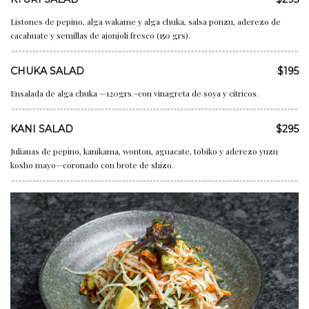
Listones de pepino, alga wakame y alga chuka, salsa ponzu, aderezo de
cacahuate y semillas de ajonjolí fresco (150 grs).
CHUKA SALAD
$195
Ensalada de alga chuka —120grs.-con vinagreta de soya y cítricos.
KANI SALAD
$295
Julianas de pepino, kanikama, wonton, aguacate, tobiko y aderezo yuzu
kosho mayo—coronado con brote de shizo.