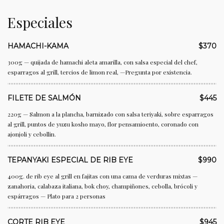
Especiales
HAMACHI-KAMA
$370
300g — quijada de hamachi aleta amarilla, con salsa especial del chef,
esparragos al grill, tercios de limon real, —Pregunta por existencia.
FILETE DE SALMÓN
$445
220g — Salmon a la plancha, barnizado con salsa teriyaki, sobre esparragos
al grill, puntos de yuzu kosho mayo, flor pensamioento, coronado con
ajonjoli y cebollin.
TEPANYAKI ESPECIAL DE RIB EYE
$990
400g. de rib eye al grill en fajitas con una cama de verduras mixtas —
zanahoria, calabaza italiana, bok choy, champiñones, cebolla, brócoli y
espárragos — Plato para 2 personas
CORTE RIB EYE
$945