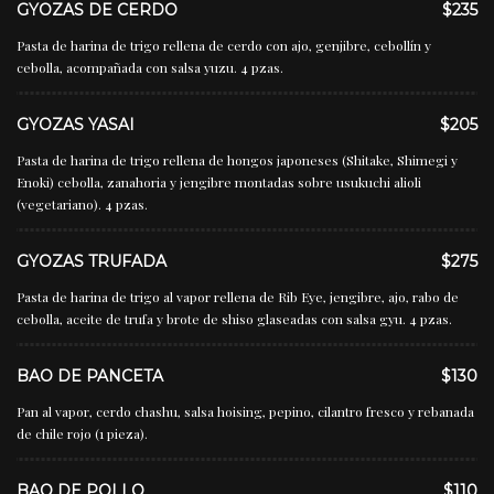
GYOZAS DE CERDO
$235
Pasta de harina de trigo rellena de cerdo con ajo, genjibre, cebollín y
cebolla, acompañada con salsa yuzu. 4 pzas.
GYOZAS YASAI
$205
Pasta de harina de trigo rellena de hongos japoneses (Shitake, Shimegi y
Enoki) cebolla, zanahoria y jengibre montadas sobre usukuchi alioli
(vegetariano). 4 pzas.
GYOZAS TRUFADA
$275
Pasta de harina de trigo al vapor rellena de Rib Eye, jengibre, ajo, rabo de
cebolla, aceite de trufa y brote de shiso glaseadas con salsa gyu. 4 pzas.
BAO DE PANCETA
$130
Pan al vapor, cerdo chashu, salsa hoising, pepino, cilantro fresco y rebanada
de chile rojo (1 pieza).
BAO DE POLLO
$110