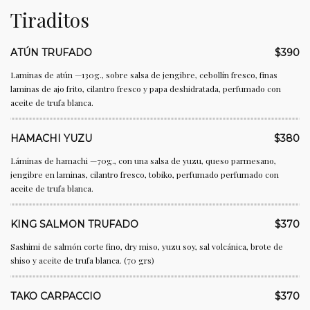
Tiraditos
ATÚN TRUFADO
$390
Laminas de atún —130g., sobre salsa de jengibre, cebollín fresco, finas
laminas de ajo frito, cilantro fresco y papa deshidratada, perfumado con
aceite de trufa blanca.
HAMACHI YUZU
$380
Láminas de hamachi —70g., con una salsa de yuzu, queso parmesano,
jengibre en laminas, cilantro fresco, tobiko, perfumado perfumado con
aceite de trufa blanca.
KING SALMON TRUFADO
$370
Sashimi de salmón corte fino, dry miso, yuzu soy, sal volcánica, brote de
shiso y aceite de trufa blanca. (70 grs)
TAKO CARPACCIO
$370