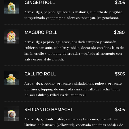
GINGER ROLL
$205
Arroz, alga, pepino, aguacate, zanahoria, cubierto de jengibre,
tempurizado y topping de aderezo toban jan. (vegetariano).
MAGURO ROLL
$280
Arroz, alga pepino, aguacate, ensalada tampico y camarón,
cubierto con atún, cebollín y tobiko, decorado con finas lajas de
limón criollo y un toque de sriracha —bañado al momento con
salsa especial de ajonjolí.
CALLITO ROLL
$305
Arroz, alga, pepino, aguacate y philadelphia, pulpo y aguacate
por fuera, topping de ensalada kani con callo de hacha, toque
de salsa dulce y ralladura de limón real.
SERRANITO HAMACHI
$305
Arroz, alga, cilantro, atún, camarón y kanikama, envuelto en
láminas de hamachi (yellow tail), coronado con finas rodajas de