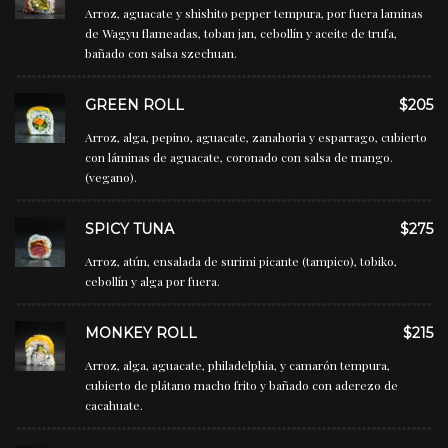
Arroz, aguacate y shishito pepper tempura, por fuera laminas
de Wagyu flameadas, toban jan, cebollín y aceite de trufa,
bañado con salsa szechuan.
GREEN ROLL
$205
Arroz, alga, pepino, aguacate, zanahoria y esparrago, cubierto
con láminas de aguacate, coronado con salsa de mango.
(vegano).
SPICY TUNA
$275
Arroz, atún, ensalada de surimi picante (tampico), tobiko,
cebollín y alga por fuera.
MONKEY ROLL
$215
Arroz, alga, aguacate, philadelphia, y camarón tempura,
cubierto de plátano macho frito y bañado con aderezo de
cacahuate.