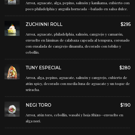
Arroz, aguacate, alga, pepino, salmón y kanikama, cubierto con
poco philadelphia y anguila horneada —bañado en salsa dulce.
ZUCHINNI ROLL
$295
Arroz, aguacate, philadelphia, salmón, cangrejo y camarón,
envuelto en láminas de calabaza capeada al tempura, coronado
con ensalada de cangrejo dinamita, decorado con tobiko y
cebollín.
TUNY ESPECIAL
$280
Arroz, alga, pepino, aguacate, salmón y cangrejo, cubierto de
atún spicy, decorado con media luna de aguacate y un toque de
sriracha.
NEGI TORO
$190
Arroz, atún toro, cebollín, wasabi y hoja Shizo—envuelto en
alga nori.