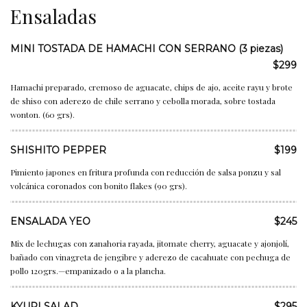
Ensaladas
MINI TOSTADA DE HAMACHI CON SERRANO (3 piezas)
$299
Hamachi preparado, cremoso de aguacate, chips de ajo, aceite rayu y brote
de shiso con aderezo de chile serrano y cebolla morada, sobre tostada
wonton. (60 grs).
SHISHITO PEPPER
$199
Pimiento japones en fritura profunda con reducción de salsa ponzu y sal
volcánica coronados con bonito flakes (90 grs).
ENSALADA YEO
$245
Mix de lechugas con zanahoria rayada, jitomate cherry, aguacate y ajonjolí,
bañado con vinagreta de jengibre y aderezo de cacahuate con pechuga de
pollo 120grs.—empanizado o a la plancha.
KYURI SALAD
$295