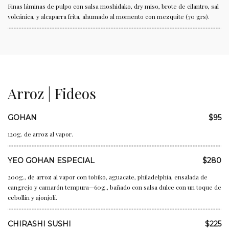
Finas láminas de pulpo con salsa moshidako, dry miso, brote de cilantro, sal
volcánica, y alcaparra frita, ahumado al momento con mezquite (70 grs).
Arroz | Fideos
GOHAN
$95
120g. de arroz al vapor.
YEO GOHAN ESPECIAL
$280
200g., de arroz al vapor con tobiko, aguacate, philadelphia, ensalada de
cangrejo y camarón tempura—60g., bañado con salsa dulce con un toque de
cebollín y ajonjolí.
CHIRASHI SUSHI
$225