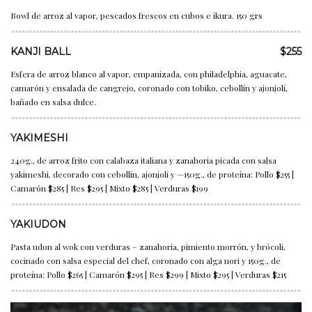
Bowl de arroz al vapor, pescados frescos en cubos e ikura. 150 grs
KANJI BALL
$255
Esfera de arroz blanco al vapor, empanizada, con philadelphia, aguacate,
camarón y ensalada de cangrejo, coronado con tobiko, cebollín y ajonjolí,
bañado en salsa dulce.
YAKIMESHI
240g., de arroz frito con calabaza italiana y zanahoria picada con salsa
yakimeshi, decorado con cebollín, ajonjolí y —150g., de proteína: Pollo $255 |
Camarón $285 | Res $295 | Mixto $285 | Verduras $199
YAKIUDON
Pasta udon al wok con verduras – zanahoria, pimiento morrón, y brócoli,
cocinado con salsa especial del chef, coronado con alga nori y 150g., de
proteína: Pollo $265 | Camarón $295 | Res $299 | Mixto $295 | Verduras $215