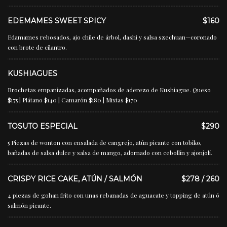
EDEMAMES SWEET SPICY
$160
Edamames rebosados, ajo chile de árbol, dashi y salsa szechuan—coronado
con brote de cilantro.
KUSHIAGUES
Brochetas empanizadas, acompañados de aderezo de Kushiague. Queso
$175 | Plátano $140 | Camarón $180 | Mixtas $170
TOSUTO ESPECIAL
$290
5 Piezas de wonton con ensalada de cangrejo, atún picante con tobiko,
bañadas de salsa dulce y salsa de mango, adornado con cebollín y ajonjolí.
CRISPY RICE CAKE, ATÚN / SALMÓN
$278 / 260
4 piezas de gohan frito con unas rebanadas de aguacate y topping de atún ó
salmón picante.