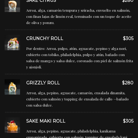
SAKE CITRUS
$280
Arroz, alga, camarón tempura y sriracha, envuelto en salmón,
con finas lajas de limón real, terminado con un toque de aceite
de oliva y ponzu.
CRUNCHY ROLL
$305
Por dentro: Arroz, pulpo, atún, aguacate, pepino y alga nori,
cubierto con tobiko, philadelphia, pulpo y atún, bañado con
salsa de mango y salsa dulce, coronado con piel de salmón frita
y ajonjolí.
GRIZZLY ROLL
$280
Arroz, alga, pepino, aguacate, camarón, ensalada dinamita,
cubierto con salmón y topping de ensalada de callo —bañado
con salsa dulce.
SAKE MAKI ROLL
$305
Arroz, alga, pepino, aguacate, philadelphia, kanikama
empanizado, cubierto con salmón, topping de ensalada kani,