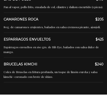
Pan al vapor, pollo frito, ensalada de col, cilantro y daikon encurtido (1 pieza).
CAMARONES ROCA
$205
80g. de camarones crujientes, bañados en salsa cremosa picante, ajonjolí.
ESPARRAGOS ENVUELTOS
$425
Espárragos envueltos en 160 grs. de Rib Eye, bañados con salsa dulce de
mango.
BRUCELAS KIMCHI
$240
Coles de Bruselas en fritura profunda, un toque de limón eureka y salsa
kimchi—coronado con brote de shizo.